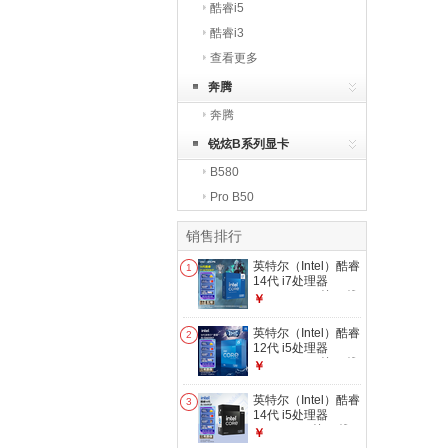
酷睿i5
酷睿i3
查看更多
奔腾
奔腾
锐炫B系列显卡
B580
Pro B50
销售排行
英特尔（Intel）酷睿
1
14代 i7处理器
14700KF 20核28线
￥
程 五年质保 盒装台
式机CPU 畅玩三角
英特尔（Intel）酷睿
2
洲行动/无畏契约
12代 i5处理器
12600KF 10核16线
￥
程 单核睿频至高可
达4.9Ghz 20M三级
英特尔（Intel）酷睿
3
缓存 盒装CPU
14代 i5处理器
14490F 10核16线
￥
程 睿频至高可达