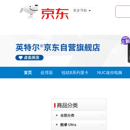
更多导航
服装城
食品
金融
首页
处理器
锐炫B系列显卡
NUC迷你电脑
全部分类
酷睿 Ultra