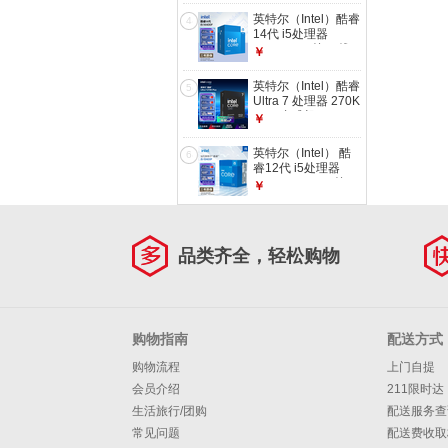
4.9Ghz 24M三级缓
英特尔（Intel）酷睿
4
存 台式机盒装CPU
14代 i5处理器
14400F 10核16线
￥
程 睿频至高可达
4.7Ghz 台式机CPU
英特尔（Intel）酷睿
5
畅玩三角洲行动/无
Ultra 7 处理器 270K
畏契约
Plus 台式机CPU 24
￥
核24线程 畅玩三角
洲行动/无畏契约
英特尔（Intel） 酷
6
【林树推荐】
睿12代 i5处理器
12400F CPU 6核12
￥
线程 单核睿频至高
4.4Ghz 10400F迭代
升级款
品类齐全，轻松购物
购物指南
配送方式
购物流程
上门自提
会员介绍
211限时达
生活旅行/团购
配送服务查
常见问题
配送费收取